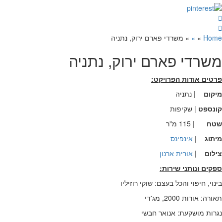
Home
»
»
»
משרדי פארם ירוק, נתניה
משרדי פארם ירוק, נתניה
פרטים אודות הפרויקט:
מיקום
| נתניה
קונספט
| שקיפות
שטח
| 115 מ"ר
מיתוג
|
אינפינס
צילום
|
אורית ארנון
ספקים ונותני שירות:
בינוי, חיפוי והכל בעצם: שוקי רוזיליו
תאורה: אורות 2000, מג'די
נגרות מושקעת: אנואר חבשי